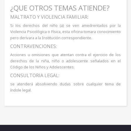
¿QUE OTROS TEMAS ATIENDE?
MALTRATO Y VIOLENCIA FAMILIAR:
Si los derechos del niño (a) se ven amedrentados por la
Violencia Psicológica o Física, esta oficina tomara conocimiento
pero derivara a la Institución correspondiente.
CONTRAVENCIONES:
Acciones u omisiones que atentan contra el ejercicio de los
derechos de la niña, niño o adolescente señalados en el
Código de los Niños y Adolescentes.
CONSULTORIA LEGAL:
se atenderá absolviendo dudas sobre cualquier tema de
índole legal.