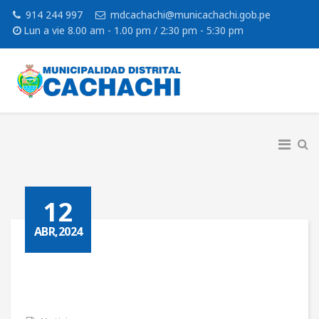
914 244 997
mdcachachi@municachachi.gob.pe
Lun a vie 8.00 am - 1.00 pm / 2:30 pm - 5:30 pm
12
ABR,2024