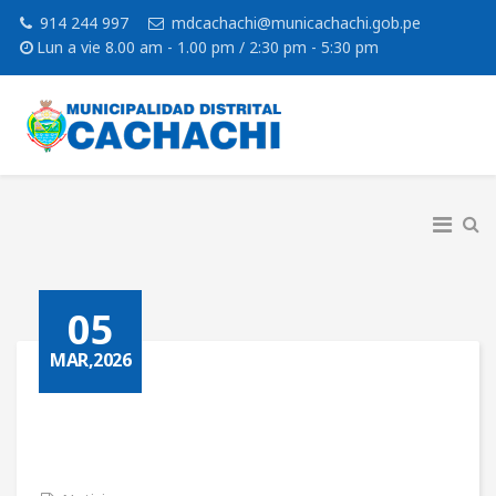
914 244 997
mdcachachi@municachachi.gob.pe
Lun a vie 8.00 am - 1.00 pm / 2:30 pm - 5:30 pm
05
MAR,2026